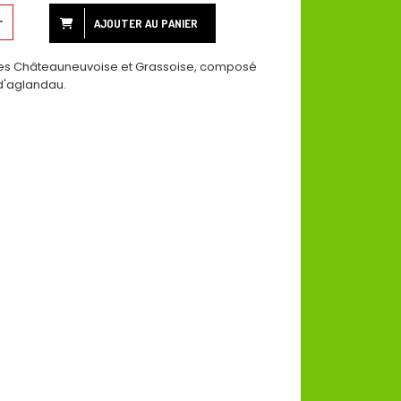
AJOUTER AU PANIER
raies Châteauneuvoise et Grassoise, composé
 d'aglandau.