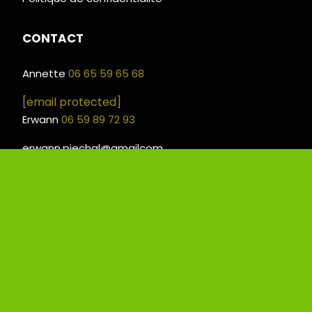
CONTACT
Annette
06 65 59 65 68
[email protected]
Erwann
06 59 89 72 93
erwann.piechal@gmailcom
Mentions Légales
Mon Compte
Créer un site internet