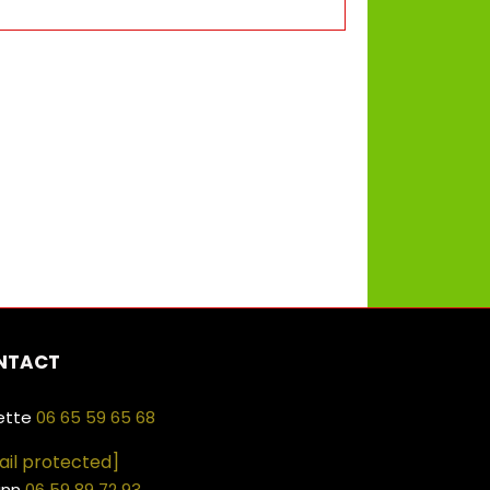
NTACT
ette
06 65 59 65 68
ail protected]
ann
06 59 89 72 93